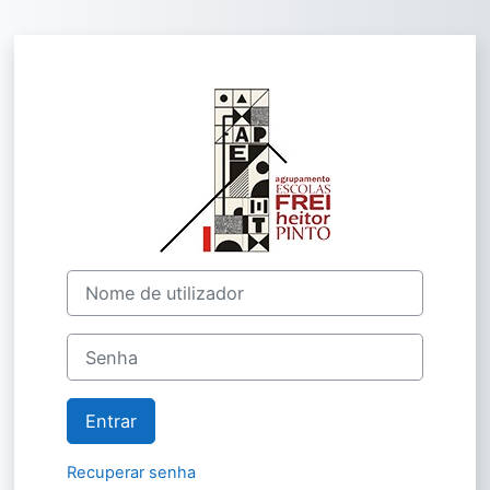
Ir para o conteúdo principal
Entrar em Agrup
Nome de utilizador
Senha
Entrar
Recuperar senha