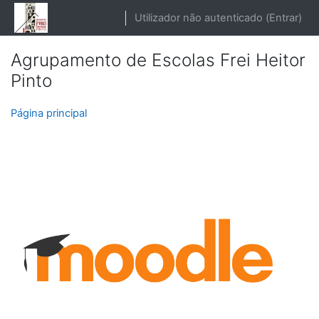
Ir para o conteúdo principal
Utilizador não autenticado (
Entrar
)
Agrupamento de Escolas Frei Heitor
Pinto
Página principal